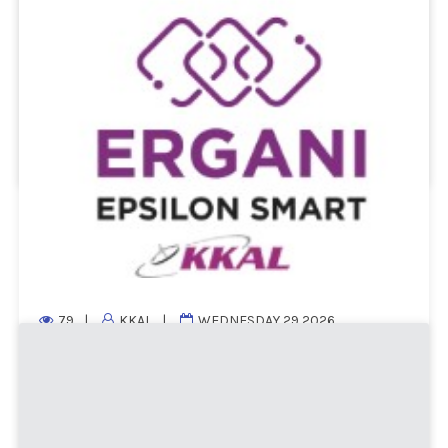
code, οι πελάτες αποκτούν άμεση
πρόσβαση στο ψηφιακό μενού...
Περισσότερα...
79
KKAL
WEDNESDAY 29,2026
Ψηφιακή Κάρτα Εργασίας 2026: Η νέα εποχή
για τις επιχειρήσεις
Η εφαρμογή της Ψηφιακής Κάρτας Εργασίας
επεκτείνεται σε νέους κλάδους της οικονομίας,