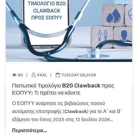
βασικές λειτουργίες της εφαρμογής. Περιλαμβάνει
αναλυτικές οδηγίες για την καταχώρηση πελατών
και ειδών, την έκδοση τιμολογίων, την αποστολή
παραστατικών στο
myDATA
, καθώς και τη
διαχείριση εισπράξεων.
Περισσότερα...
1
2
3
4
5
>
82
KKAL
TUESDAY 28,2026
Πιστωτικό Τιμολόγιο B2G Clawback προς
ΕΟΠΥΥ: Τι πρέπει να κάνετε
ΑΝΑΖΗΤΗΣΗ
Ο ΕΟΠΥΥ ανάρτησε τις βεβαιώσεις ποσού
αυτόματης επιστροφής (
Clawback
) για το Α΄ και Β΄
εξάμηνο του έτους 2025 στις 15 Ιουλίου 2026...
Περισσότερα...