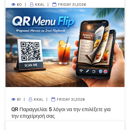
Περισσότερα...
60
KKAL
FRIDAY 31,2026
QR HOTEL: Η έξυπνη ψηφιακή λύση που
αναβαθμίζει την εμπειρία φιλοξενίας
Στον σύγχρονο τουρισμό, οι επισκέπτες αναζητούν
άμεση πρόσβαση στις πληροφορίες του
καταλύματος...
Περισσότερα...
81
KKAL
FRIDAY 31,2026
QR Παραγγελία: 5 λόγοι να την επιλέξετε για
την επιχείρησή σας
Μ
ε ένα απλό σκανάρισμα του QR