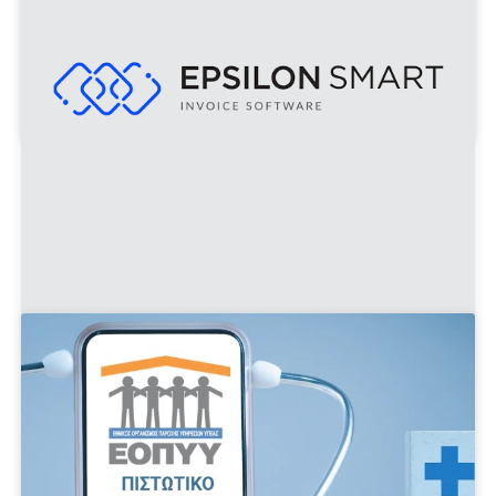
φέρνοντας νέες υποχρεώσεις αλλά και την ανάγκη
για καλύτερη ψηφιακή οργάνωση των επιχειρήσεων.
Περισσότερα...
84
KKAL
WEDNESDAY 29,2026
Epsilon Smart – Οδηγός για Νέους Χρήστες
Ο οδηγός
Epsilon Smart
δημιουργήθηκε για να
βοηθήσει τους χρήστες να εξοικειωθούν με τις