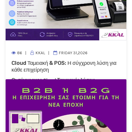
86
KKAL
FRIDAY 31,2026
Cloud Ταμειακή & POS: Η σύγχρονη λύση για
κάθε επιχείρηση
Οι σύγχρονες Cloud Ταμειακές λύσεις
αντικαθιστούν τις παραδοσιακές ταμειακές
μηχανές,
προσφέροντας μεγαλύτερη ευελιξία,
χαμηλότερο κόστος και πλήρη συμμόρφωση με
τις απαιτήσεις της ΑΑΔΕ..
Περισσότερα...