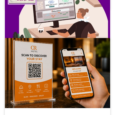
88
KKAL
FRIDAY 31,2026
Ηλεκτρονική Τιμολόγηση B2B & B2G: Η
επιχείρησή σας έτοιμη για τη νέα εποχή
Η ψηφιακή μετάβαση αποτελεί πλέον αναπόσπαστο
μέρος της λειτουργίας κάθε σύγχρονης
επιχείρησης...