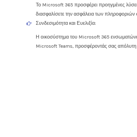
υποστήριξη!
Το Microsoft 365 προσφέρει προηγμένες λύσει
10.0
διασφαλίσετε την ασφάλεια των πληροφοριών 
Περισσότερα...
Συνδεσιμότητα και Ευελιξία:
Η οικοσύστημα του Microsoft 365 ενσωματώνετ
Microsoft Teams, προσφέροντάς σας απόλυτη σ
Copyright ©2023
KKAL DIGITAL
. All Rights Reser
ΨΑΧΝΕΙΣ ΛΥΣΕΙΣ ΓΙΑ ΤΗΝ ΕΠ