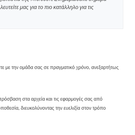
υτείτε μας για το πιο κατάλληλο για τις
στε με την ομάδα σας σε πραγματικό χρόνο, ανεξαρτήτως
ΙΟ
ΣΧΕΤΙΚΑ ΜΕ ΕΜΑΣ
 πρόσβαση στα αρχεία και τις εφαρμογές σας από
Η επιχείρηση
0 - 18.00 ΔΕΥΤΕΡΑ
οθεσία, διευκολύνοντας την ευελιξία στον τρόπο
Τρόποι Πληρωμής
0 - 18.00 ΤΡΙΤΗ
Όροι & Προϋποθέσεις
0 - 18.00 ΤΕΤΑΡΤΗ
0 - 18.00 ΠΕΜΠΤΗ