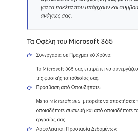
για τα πακέτα που υπάρχουν και συμβουλε
ανάγκες σας.
Τα Οφέλη του Microsoft 365
Συνεργασία σε Πραγματικό Χρόνο:
Το Microsoft 365 σας επιτρέπει να συνεργάζε
της φυσικής τοποθεσίας σας.
ΩΡΑΡ
Πρόσβαση από Οπουδήποτε:
Με το Microsoft 365, μπορείτε να αποκτήσετε
10.0
οποιαδήποτε συσκευή και από οποιαδήποτε τοπ
10.0
Βρισκόμαστε δίπλα στις επιχειρήσεις
εργασίας σας.
που μας εμπιστεύονται με
10.0
Ασφάλεια και Προστασία Δεδομένων:
εξιδεικευμένες λύσεις και συνεχή
10.0